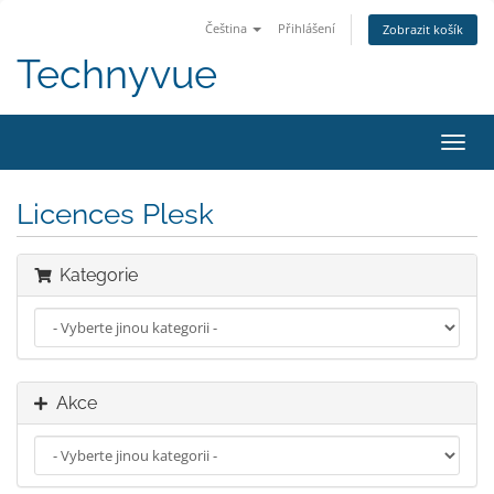
Čeština
Přihlášení
Zobrazit košík
Technyvue
Přep
navig
Licences Plesk
Kategorie
Akce