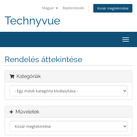
Magyar
Bejelentkezés
Kosár megtekintése
Technyvue
Váltá
a
navig
Rendelés áttekintése
Kategóriák
Műveletek