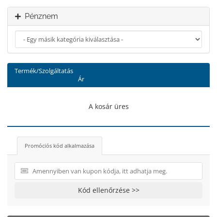
Pénznem
Termék/Szolgáltatás
Ár
A kosár üres
Promóciós kód alkalmazása
Kód ellenőrzése >>