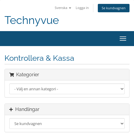
Svenska
Logga in
Se kundvagnen
Technyvue
Växla
navig
Kontrollera & Kassa
Kategorier
Handlingar