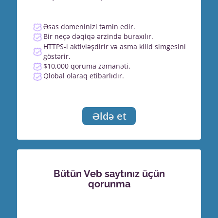
Əsas domeninizi təmin edir.
Bir neçə dəqiqə ərzində buraxılır.
HTTPS-i aktivləşdirir və asma kilid simgesini
göstərir.
$10,000 qoruma zəmanəti.
Qlobal olaraq etibarlıdır.
Əldə et
Bütün Veb saytınız üçün
qorunma