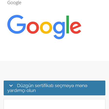
Google
Düzgün sertifikatı seçməyə mənə
yardımçı olun