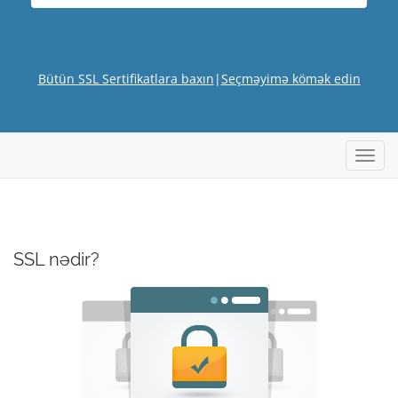
Bütün SSL Sertifikatlara baxın
|
Seçməyimə kömək edin
Naviq
keçid
SSL nədir?