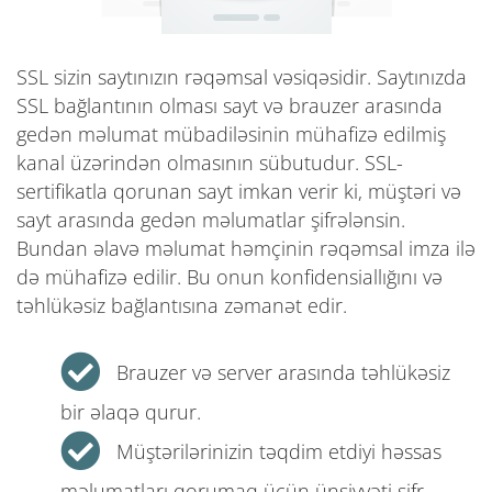
SSL sizin saytınızın rəqəmsal vəsiqəsidir. Saytınızda
SSL bağlantının olması sayt və brauzer arasında
gedən məlumat mübadiləsinin mühafizə edilmiş
kanal üzərindən olmasının sübutudur. SSL-
sertifikatla qorunan sayt imkan verir ki, müştəri və
sayt arasında gedən məlumatlar şifrələnsin.
Bundan əlavə məlumat həmçinin rəqəmsal imza ilə
də mühafizə edilir. Bu onun konfidensiallığını və
təhlükəsiz bağlantısına zəmanət edir.
Brauzer və server arasında təhlükəsiz
bir əlaqə qurur.
Müştərilərinizin təqdim etdiyi həssas
məlumatları qorumaq üçün ünsiyyəti şifr