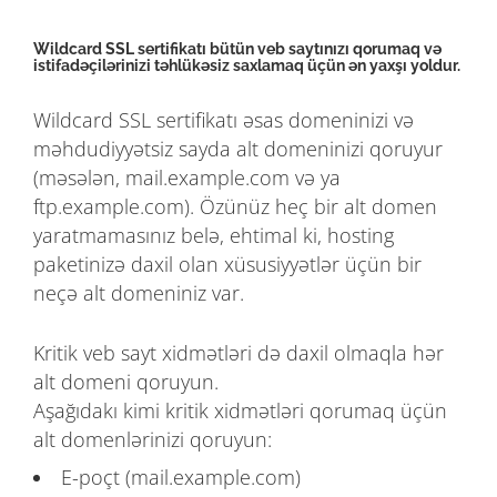
Wildcard SSL sertifikatı bütün veb saytınızı qorumaq və
istifadəçilərinizi təhlükəsiz saxlamaq üçün ən yaxşı yoldur.
Wildcard SSL sertifikatı əsas domeninizi və
məhdudiyyətsiz sayda alt domeninizi qoruyur
(məsələn, mail.example.com və ya
ftp.example.com). Özünüz heç bir alt domen
yaratmamasınız belə, ehtimal ki, hosting
paketinizə daxil olan xüsusiyyətlər üçün bir
neçə alt domeniniz var.
Kritik veb sayt xidmətləri də daxil olmaqla hər
alt domeni qoruyun.
Aşağıdakı kimi kritik xidmətləri qorumaq üçün
alt domenlərinizi qoruyun:
E-poçt (mail.example.com)