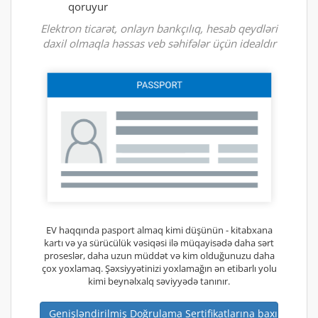
qoruyur
Elektron ticarət, onlayn bankçılıq, hesab qeydləri
daxil olmaqla həssas veb səhifələr üçün idealdır
EV haqqında pasport almaq kimi düşünün - kitabxana
kartı və ya sürücülük vəsiqəsi ilə müqayisədə daha sərt
proseslər, daha uzun müddət və kim olduğunuzu daha
çox yoxlamaq. Şəxsiyyətinizi yoxlamağın ən etibarlı yolu
kimi beynəlxalq səviyyədə tanınır.
Genişləndirilmiş Doğrulama Sertifikatlarına baxın