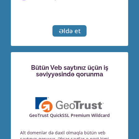
Əldə et
Bütün Veb saytınız üçün iş
səviyyəsində qorunma
GeoTrust QuickSSL Premium Wildcard
Alt domenlər də daxil olmaqla bütün veb
saytınızı qoruyur. Əksər saytlar e-poçt kimi