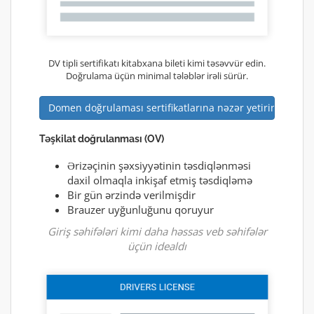
DV tipli sertifikatı kitabxana bileti kimi təsəvvür edin.
Doğrulama üçün minimal tələblər irəli sürür.
Domen doğrulaması sertifikatlarına nəzər yetirin
Təşkilat doğrulanması (OV)
Ərizəçinin şəxsiyyətinin təsdiqlənməsi
daxil olmaqla inkişaf etmiş təsdiqləmə
Bir gün ərzində verilmişdir
Brauzer uyğunluğunu qoruyur
Giriş səhifələri kimi daha həssas veb səhifələr
üçün idealdı