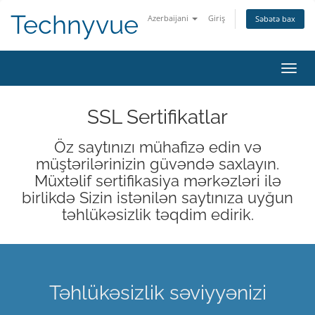
Technyvue
Azerbaijani
Giriş
Səbətə bax
Naviq
keçid
SSL Sertifikatlar
Öz saytınızı mühafizə edin və
müştərilərinizin güvəndə saxlayın.
Müxtəlif sertifikasiya mərkəzləri ilə
birlikdə Sizin istənilən saytınıza uyğun
təhlükəsizlik təqdim edirik.
Təhlükəsizlik səviyyənizi