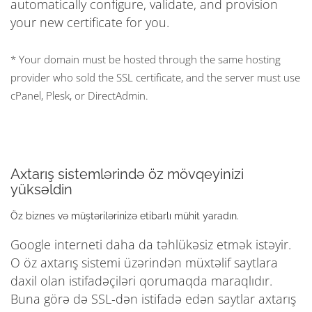
automatically configure, validate, and provision
your new certificate for you.
* Your domain must be hosted through the same hosting
provider who sold the SSL certificate, and the server must use
cPanel, Plesk, or DirectAdmin.
Axtarış sistemlərində öz mövqeyinizi
yüksəldin
Öz biznes və müştərilərinizə etibarlı mühit yaradın.
Google interneti daha da təhlükəsiz etmək istəyir.
O öz axtarış sistemi üzərindən müxtəlif saytlara
daxil olan istifadəçiləri qorumaqda maraqlıdır.
Buna görə də SSL-dən istifadə edən saytlar axtarış