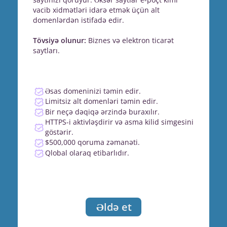
vacib xidmətləri idarə etmək üçün alt
domenlərdən istifadə edir.
Tövsiyə olunur:
Biznes və elektron ticarət
saytları.
Əsas domeninizi təmin edir.
Limitsiz alt domenləri təmin edir.
Bir neçə dəqiqə ərzində buraxılır.
HTTPS-i aktivləşdirir və asma kilid simgesini
göstərir.
$500,000 qoruma zəmanəti.
Qlobal olaraq etibarlıdır.
Əldə et