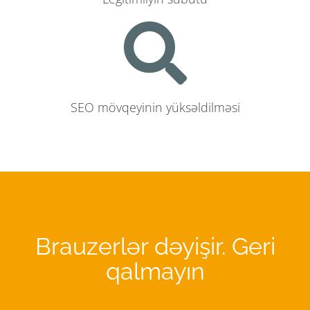
SEO mövqeyinin yüksəldilməsi
Brauzerlər dəyişir. Geri
qalmayın