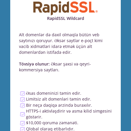
RapidSSL Wildcard
Alt domenlər də daxil olmaqla bütün veb
saytınızı qoruyur. Əksər saytlar e-poçt kimi
vacib xidmətləri idarə etmək üçün alt
domenlərdən istifadə edir.
Tövsiyə olunur:
Əksər şəxsi və qeyri-
kommersiya saytları.
Əsas domeninizi təmin edir.
Limitsiz alt domenləri təmin edir.
Bir neçə dəqiqə ərzində buraxılır.
HTTPS-i aktivləşdirir və asma kilid simgesini
göstərir.
$10,000 qoruma zəmanəti.
Qlobal olaraq etibarlıdır.