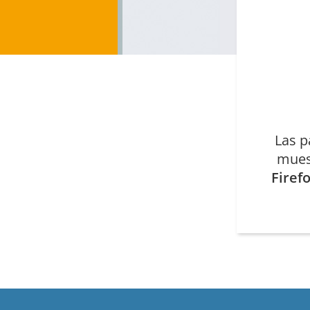
Las p
mues
Firef