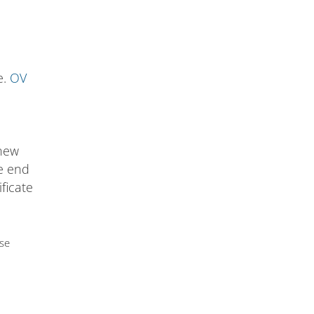
e.
OV
 new
he end
ificate
use