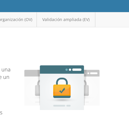
organización (OV)
Validación ampliada (EV)
r una
e un
s