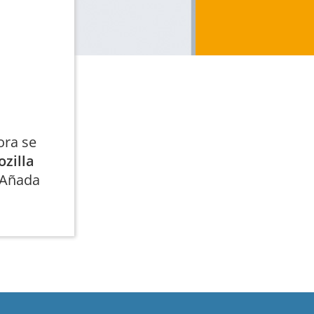
ora se
zilla
. Añada