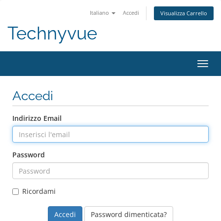
Italiano
Accedi
Visualizza Carrello
Technyvue
Attiv
Navi
Accedi
Indirizzo Email
Password
Ricordami
Password dimenticata?