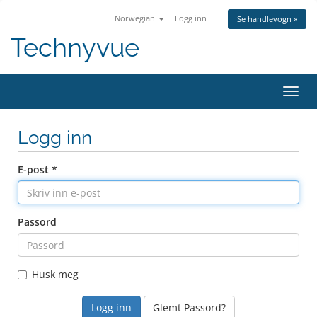
Norwegian
Logg inn
Se handlevogn »
Technyvue
Bytt
navig
Logg inn
E-post *
Passord
Husk meg
Glemt Passord?